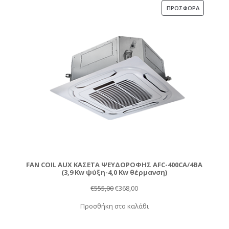
€450,00.
ΠΡΟΪΌΝ
ΠΡΟΣΦΟΡΆ
ΣΕ
ΠΡΟΣΦΟΡ
FAN COIL AUX ΚΑΣΕΤΑ ΨΕΥΔΟΡΟΦΗΣ AFC-400CA/4BA
(3,9 Kw ψύξη-4,0 Kw θέρμανση)
Original
Η
€
555,00
€
368,00
price
τρέχουσα
Προσθήκη στο καλάθι
was:
τιμή
€555,00.
είναι: