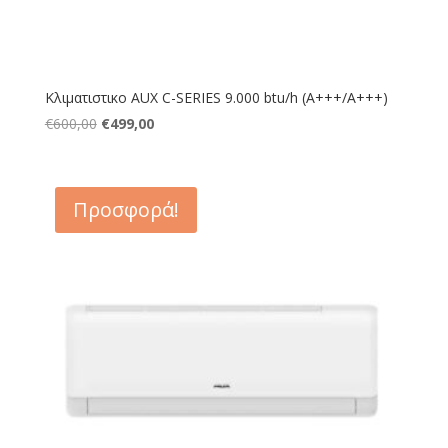
Κλιματιστικο AUX C-SERIES 9.000 btu/h (Α+++/A+++)
Original
Η
€
600,00
€
499,00
price
τρέχουσα
was:
τιμή
€600,00.
είναι:
Προσφορά!
€499,00.