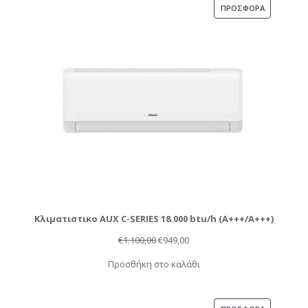
€1.149,00.
ΠΡΟΪΌΝ
ΠΡΟΣΦΟΡΆ
ΣΕ
ΠΡΟΣΦΟΡΆ
Κλιματιστικο AUX C-SERIES 18.000 btu/h (Α+++/A+++)
Original
Η
€
1.100,00
€
949,00
price
τρέχουσα
Προσθήκη στο καλάθι
was:
τιμή
€1.100,00.
είναι:
€949,00.