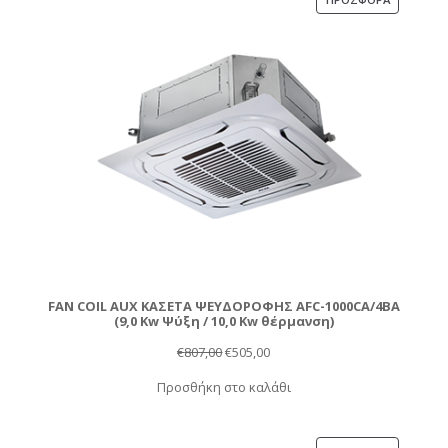
ΣΕ
ΠΡΟΣΦΟΡ
FAN COIL AUX ΚΑΣΕΤΑ ΨΕΥΔΟΡΟΦΗΣ AFC-1000CA/4BA
(9,0 Kw Ψύξη / 10,0 Kw θέρμανση)
Original
Η
€
807,00
€
505,00
price
τρέχουσα
Προσθήκη στο καλάθι
was:
τιμή
€807,00.
είναι:
€505,00.