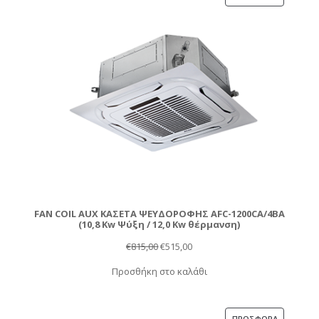
ΣΕ
ΠΡΟΣΦΟΡ
FAN COIL AUX ΚΑΣΕΤΑ ΨΕΥΔΟΡΟΦΗΣ AFC-1200CA/4BA
(10,8 Kw Ψύξη / 12,0 Kw θέρμανση)
Original
Η
€
815,00
€
515,00
price
τρέχουσα
Προσθήκη στο καλάθι
was:
τιμή
€815,00.
είναι:
€515,00.
ΠΡΟΪΌΝ
ΠΡΟΣΦΟΡΆ