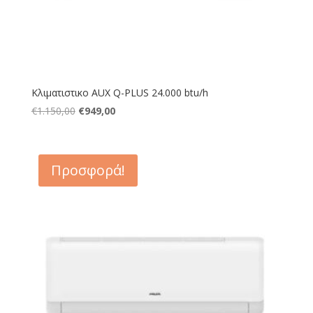
Κλιματιστικο AUX Q-PLUS 24.000 btu/h
Original
Η
€
1.150,00
€
949,00
price
τρέχουσα
was:
τιμή
€1.150,00.
είναι:
Προσφορά!
€949,00.