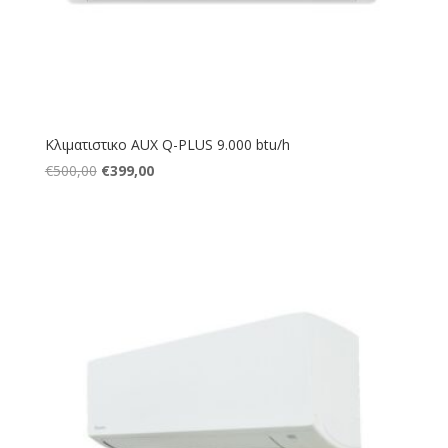
Κλιματιστικο AUX Q-PLUS 9.000 btu/h
Original
Η
€
500,00
€
399,00
price
τρέχουσα
was:
τιμή
€500,00.
είναι:
€399,00.