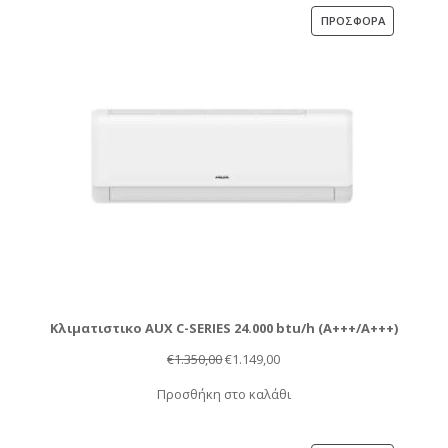
€368,00.
ΠΡΟΪΌΝ
ΠΡΟΣΦΟΡΆ
ΣΕ
ΠΡΟΣΦΟΡΆ
Κλιματιστικο AUX C-SERIES 24.000 btu/h (Α+++/A+++)
Original
Η
€
1.350,00
€
1.149,00
price
τρέχουσα
Προσθήκη στο καλάθι
was:
τιμή
€1.350,00.
είναι: