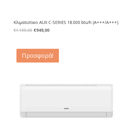
Κλιματιστικο AUX C-SERIES 18.000 btu/h (Α+++/A+++)
Original
Η
€
1.100,00
€
949,00
price
τρέχουσα
was:
τιμή
€1.100,00.
είναι:
Προσφορά!
€949,00.