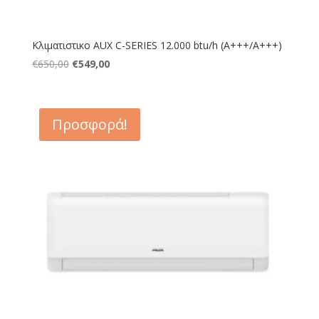
Κλιματιστικο AUX C-SERIES 12.000 btu/h (Α+++/A+++)
Original
Η
€
650,00
€
549,00
price
τρέχουσα
was:
τιμή
€650,00.
είναι:
Προσφορά!
€549,00.