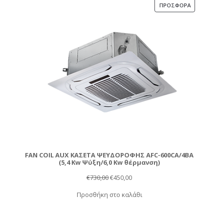
€495,00.
ΠΡΟΪΌΝ
ΠΡΟΣΦΟΡΆ
ΣΕ
ΠΡΟΣΦΟΡ
FAN COIL AUX ΚΑΣΕΤΑ ΨΕΥΔΟΡΟΦΗΣ AFC-600CA/4BA
(5,4 Kw Ψύξη/6,0 Kw θέρμανση)
Original
Η
€
730,00
€
450,00
price
τρέχουσα
Προσθήκη στο καλάθι
was:
τιμή
€730,00.
είναι: