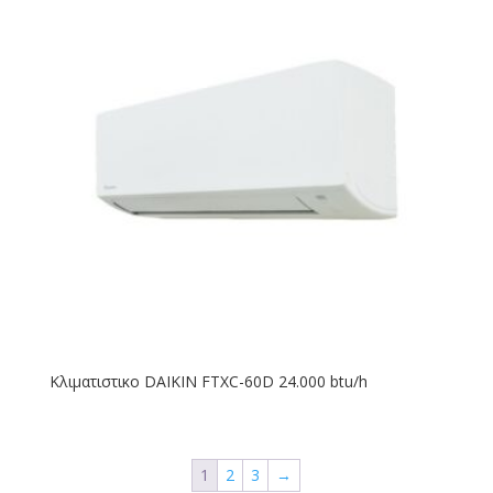
Κλιματιστικο DAIKIN FTXC-60D 24.000 btu/h
1
2
3
→