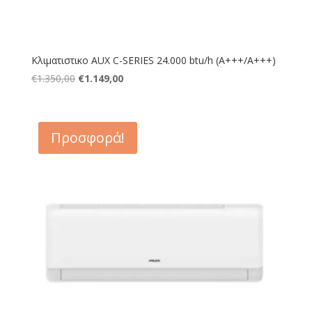
Κλιματιστικο AUX C-SERIES 24.000 btu/h (Α+++/A+++)
Original
Η
€
1.350,00
€
1.149,00
price
τρέχουσα
was:
τιμή
€1.350,00.
είναι:
Προσφορά!
€1.149,00.