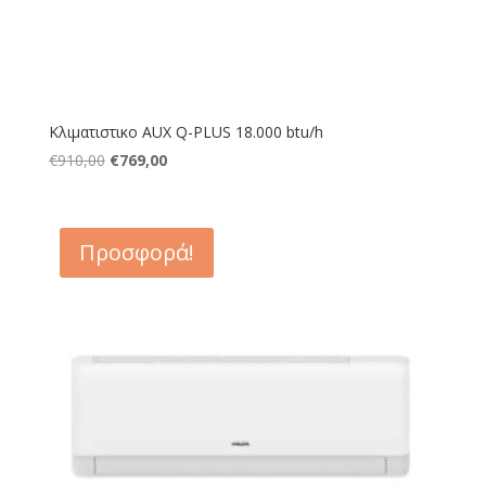
Κλιματιστικο AUX Q-PLUS 18.000 btu/h
Original
Η
€
910,00
€
769,00
price
τρέχουσα
was:
τιμή
€910,00.
είναι:
Προσφορά!
€769,00.