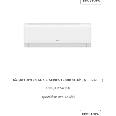
ΠΡΟΪΌΝ
ΠΡΟΣΦΟΡΆ
ΣΕ
ΠΡΟΣΦΟΡΆ
Κλιματιστικο AUX C-SERIES 12.000 btu/h (Α+++/A+++)
Original
Η
€
650,00
€
549,00
price
τρέχουσα
Προσθήκη στο καλάθι
was:
τιμή
€650,00.
είναι:
€549,00.
ΠΡΟΪΌΝ
ΠΡΟΣΦΟΡΆ