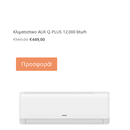
Κλιματιστικο AUX Q-PLUS 12.000 btu/h
Original
Η
€
560,00
€
449,00
price
τρέχουσα
was:
τιμή
€560,00.
είναι:
Προσφορά!
€449,00.