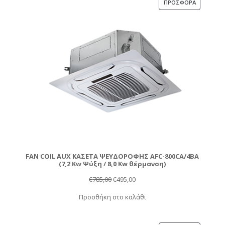
ΠΡΟΪΌΝ
ΠΡΟΣΦΟΡΆ
ΣΕ
ΠΡΟΣΦΟΡ
FAN COIL AUX ΚΑΣΕΤΑ ΨΕΥΔΟΡΟΦΗΣ AFC-800CA/4BA
(7,2 Kw Ψύξη / 8,0 Kw θέρμανση)
Original
Η
€
785,00
€
495,00
price
τρέχουσα
Προσθήκη στο καλάθι
was:
τιμή
€785,00.
είναι: