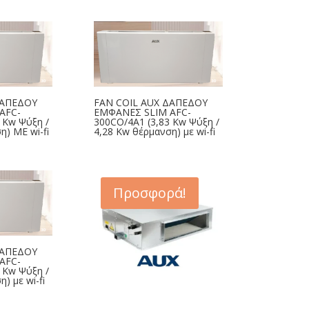
was:
τιμή
€473,68.
είναι:
€308,00.
ΔΑΠΕΔΟΥ
FAN COIL AUX ΔΑΠΕΔΟΥ
AFC-
ΕΜΦΑΝΕΣ SLIM AFC-
 Kw Ψύξη /
300CO/4A1 (3,83 Kw Ψύξη /
η) ME wi-fi
4,28 Kw θέρμανση) με wi-fi
Προσφορά!
ΔΑΠΕΔΟΥ
AFC-
 Kw Ψύξη /
) με wi-fi