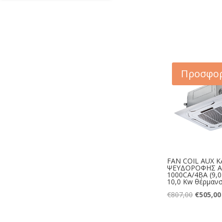
Προσφορ
FAN COIL AUX 
ΨΕΥΔΟΡΟΦΗΣ A
1000CA/4BA (9,0
10,0 Kw θέρμαν
Original
€
807,00
€
505,00
price
was: