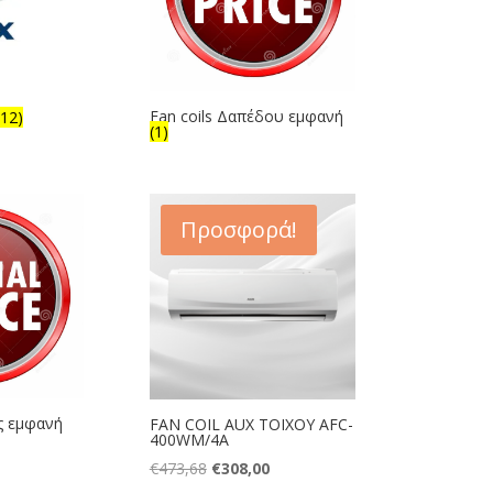
Fan coils Δαπέδου εμφανή
(12)
(1)
Προσφορά!
ς εμφανή
FAN COIL AUX TOIXOY AFC-
400WM/4A
Original
Η
€
473,68
€
308,00
price
τρέχουσα