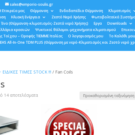
0
sales@emporio-soulis.gr
Η Εταιρεία μας
Θέρμανση
Ενδοδαπέδια Θέρμανση
Κλιματισμός
υση
Ηλιακή Ενέργεια
Ζεστό Νερό Χρήσης
Φωτοβολταϊκά Συστήμ
 Ένα (Θέρμανση-κλιματισμός-Ζεστά νερά Χρήσης)
Εργα
Downloads
κελλάρια κρασιών
Ψυκτικοί θάλαμοι-μηχανήματα κλιματισμού
Επικοι
ς Τοίχου – Οροφής TIEMME Ιταλίας
Ο λογαριασμός μου
Το Καλάθι μο
HS All-In-One TDM PLUS (Θέρμανση με νερό-Κλιματισμός και Ζεστό νερό χρ
+ ΕΙΔΙΚΕΣ ΤΙΜΕΣ STOCK !!!
/ Fan Coils
ls
ό 14 αποτελέσματα