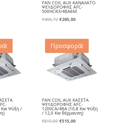
FAN COIL AUX ΚΑΝΑΛΑΤΟ
ΨΕΥΔΟΡΟΦΗΣ AFC-
500HCR3/4BA6M
Original
Η
€
406,72
€
265,00
price
τρέχουσα
was:
τιμή
€406,72.
είναι:
ά!
Προσφορά!
€265,00.
ΚΑΣΕΤΑ
FAN COIL AUX ΚΑΣΕΤΑ
FC-
ΨΕΥΔΟΡΟΦΗΣ AFC-
 Kw Ψύξη /
1200CA/4BA (10,8 Kw Ψύξη
ση)
/ 12,0 Kw θέρμανση)
Η
Original
Η
€
815,00
€
515,00
τρέχουσα
price
τρέχουσα
τιμή
was:
τιμή