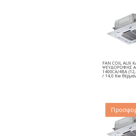
€807,00.
FAN COIL AUX 
ΨΕΥΔΟΡΟΦΗΣ A
1400CA/4BA (12
/ 14,0 Kw θέρμα
Προσφορ