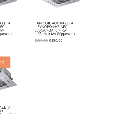
ΚΑΣΕΤΑ
FAN COIL AUX ΚΑΣΕΤΑ
FC-
ΨΕΥΔΟΡΟΦΗΣ AFC-
 Kw
600CA/4BA (5,4 Kw
ρμανση)
Ψύξη/6,0 Kw θέρμανση)
Η
Original
Η
€
730,00
€
450,00
τρέχουσα
price
τρέχουσα
τιμή
was:
τιμή
είναι:
€730,00.
είναι:
ά!
€375,00.
€450,00.
ΚΑΣΕΤΑ
FC-