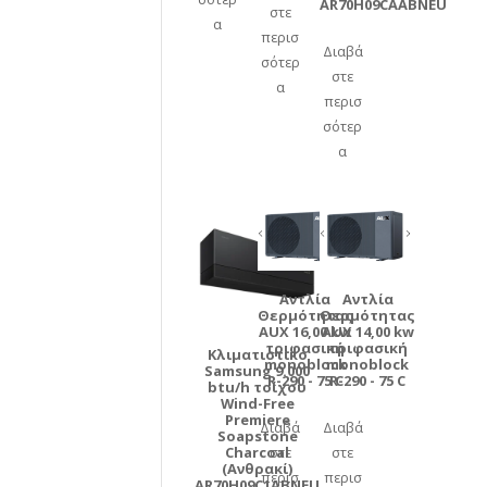
AR70H09CAABNEU
στε
α
περισ
Διαβά
σότερ
στε
α
περισ
σότερ
α
Αντλία
Αντλία
Θερμότητας
Θερμότητας
AUX 16,00 kw
AUX 14,00 kw
τριφασική
τριφασική
Κλιματιστικό
monoblock
monoblock
Samsung 9.000
R-290 - 75 C
R-290 - 75 C
btu/h τοίχου
Wind-Free
Premiere
Διαβά
Διαβά
Soapstone
Charcoal
στε
στε
(Ανθρακί)
περισ
περισ
AR70H09C1ABNEU