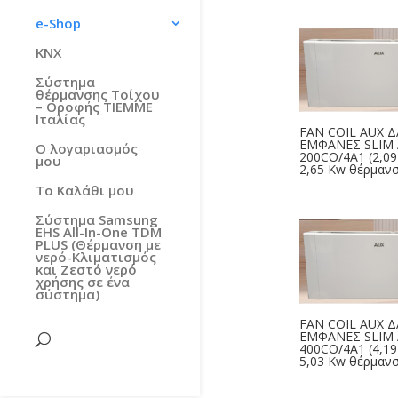
e-Shop
KNX
Σύστημα
θέρμανσης Τοίχου
– Οροφής TIEMME
Ιταλίας
FAN COIL AUX 
ΕΜΦΑΝΕΣ SLIM 
Ο λογαριασμός
200CO/4A1 (2,09
μου
2,65 Kw θέρμανσ
Το Καλάθι μου
Σύστημα Samsung
EHS All-In-One TDM
PLUS (Θέρμανση με
νερό-Κλιματισμός
και Ζεστό νερό
χρήσης σε ένα
σύστημα)
FAN COIL AUX 
ΕΜΦΑΝΕΣ SLIM 
400CO/4A1 (4,19
5,03 Kw θέρμανση