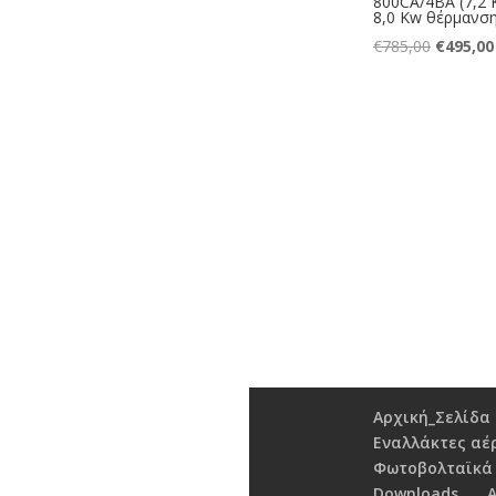
800CA/4BA (7,2 
8,0 Kw θέρμανση
Original
€
785,00
€
495,00
price
was:
€785,00.
Αρχική_Σελίδα
Εναλλάκτες αέ
Φωτοβολταϊκά
Downloads