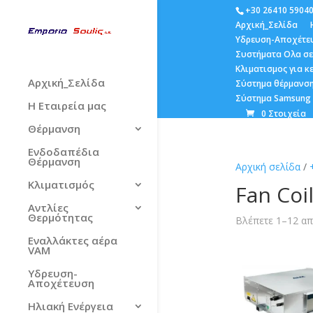
+30 26410 5904
Αρχική_Σελίδα
Υδρευση-Αποχέτε
Συστήματα Ολα σε
Κλιματισμος για 
Αρχική_Σελίδα
Σύστημα θέρμανση
Σύστημα Samsung E
Η Εταιρεία μας
0 Στοιχεία
Θέρμανση
Ενδοδαπέδια
Θέρμανση
Αρχική σελίδα
/
Κλιματισμός
Fan Coi
Αντλίες
Θερμότητας
Βλέπετε 1–12 απ
Εναλλάκτες αέρα
VAM
Υδρευση-
Αποχέτευση
Ηλιακή Ενέργεια