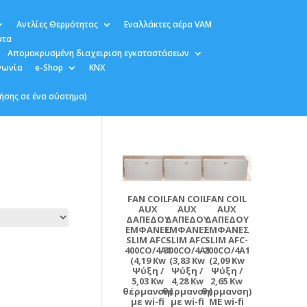
Αντλίες Θερμότητας
Εναλλάκτες αέρα VAM
ατα
Απομακρυσμένη διαχειριση εγκαταστάσεων
νωνία
e-Shop
KNX
υ
ήσης σε ένα σύστημα)
FAN COIL
FAN COIL
FAN COIL
AUX
AUX
AUX
ΔΑΠΕΔΟΥ
ΔΑΠΕΔΟΥ
ΔΑΠΕΔΟΥ
ΕΜΦΑΝΕΣ
ΕΜΦΑΝΕΣ
ΕΜΦΑΝΕΣ
SLIM AFC-
SLIM AFC-
SLIM AFC-
400CO/4A1
300CO/4A1
200CO/4A1
(4,19 Kw
(3,83 Kw
(2,09 Kw
Ψύξη /
Ψύξη /
Ψύξη /
5,03 Kw
4,28 Kw
2,65 Kw
θέρμανση)
θέρμανση)
θέρμανση)
με wi-fi
με wi-fi
ME wi-fi