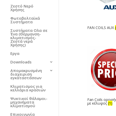
Ζεστό Νερό
Χρήσης
Φωτοβολταϊκά
Συστήματα
FAN COILS AUX
Συστήματα Ολα σε
Ένα (Θέρμανση-
κλιματισμός-
Ζεστά νερά
Χρήσης)
Εργα
Downloads
Απομακρυσμένη
διαχειριση
εγκαταστάσεων
Κλιματισμος για
κελλάρια κρασιών
Ψυκτικοί θάλαμοι-
Fan Coils οροφή
μηχανήματα
με κέλυφος
(1)
κλιματισμού
Επικοινωνία