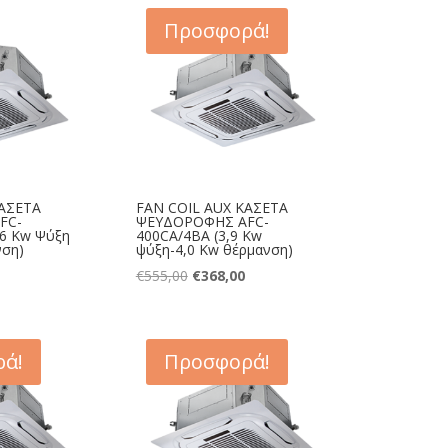
είναι:
€815,00.
είναι:
Προσφορά!
€505,00.
€515,00.
ΚΑΣΕΤΑ
FAN COIL AUX ΚΑΣΕΤΑ
FC-
ΨΕΥΔΟΡΟΦΗΣ AFC-
,6 Kw Ψύξη
400CA/4BA (3,9 Kw
νση)
ψύξη-4,0 Kw θέρμανση)
Original
Η
€
555,00
€
368,00
price
τρέχουσα
was:
τιμή
€555,00.
είναι:
ά!
Προσφορά!
€368,00.