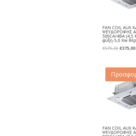
FAN COIL AUX 
ΨΕΥΔΟΡΟΦΗΣ A
500CA/4BA (4,5
ψύξη-5,0 Kw θέ
Original
€
575,36
€
375,00
price
was:
€575,36.
Προσφορ
FAN COIL AUX 
ΨΕΥΔΟΡΟΦΗΣ A