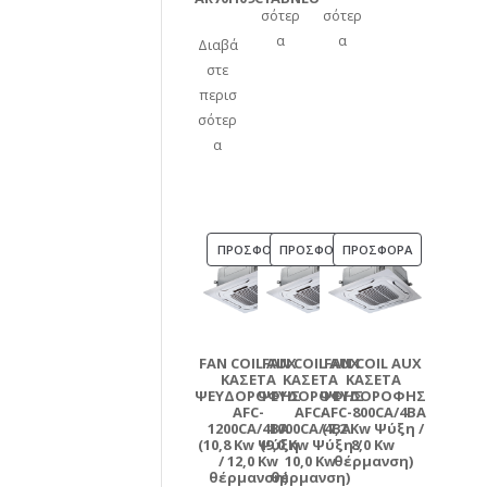
σότερ
σότερ
α
α
Διαβά
στε
περισ
σότερ
α
ΠΡΟΪΌΝ
ΠΡΟΪΌΝ
ΠΡΟΪΌΝ
ΠΡΟΣΦΟΡΆ
ΠΡΟΣΦΟΡΆ
ΠΡΟΣΦΟΡΆ
ΣΕ
ΣΕ
ΣΕ
ΠΡΟΣΦΟΡΆ
ΠΡΟΣΦΟΡΆ
ΠΡΟΣΦΟΡΆ
FAN COIL AUX
FAN COIL AUX
FAN COIL AUX
ΚΑΣΕΤΑ
ΚΑΣΕΤΑ
ΚΑΣΕΤΑ
ΨΕΥΔΟΡΟΦΗΣ
ΨΕΥΔΟΡΟΦΗΣ
ΨΕΥΔΟΡΟΦΗΣ
AFC-
AFC-
AFC-800CA/4BA
1200CA/4BA
1000CA/4BA
(7,2 Kw Ψύξη /
(10,8 Kw Ψύξη
(9,0 Kw Ψύξη /
8,0 Kw
/ 12,0 Kw
10,0 Kw
θέρμανση)
θέρμανση)
θέρμανση)