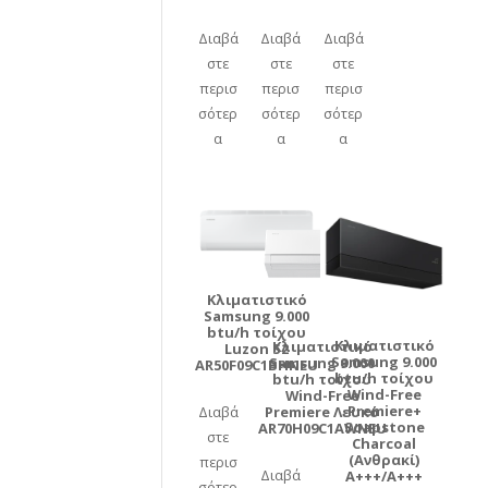
Διαβά
Διαβά
Διαβά
στε
στε
στε
περισ
περισ
περισ
σότερ
σότερ
σότερ
α
α
α
Κλιματιστικό
Samsung 9.000
btu/h τοίχου
Κλιματιστικό
Κλιματιστικό
Luzon S2
Samsung 9.000
Samsung 9.000
AR50F09C1BHNEU
btu/h τοίχου
btu/h τοίχου
Wind-Free
Wind-Free
Premiere+
Premiere Λευκό
Διαβά
Soapstone
AR70H09C1AWNEU
στε
Charcoal
(Ανθρακί)
περισ
Διαβά
A+++/A+++
σότερ