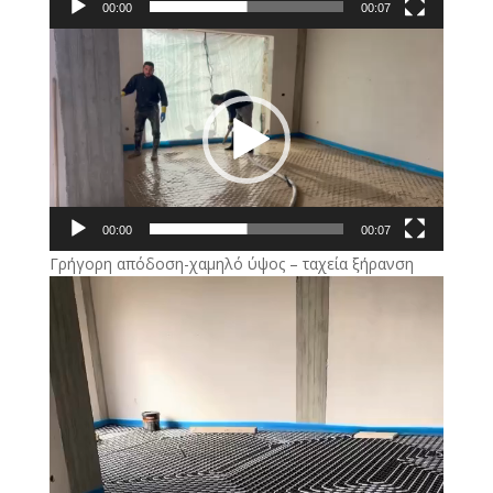
00:00
00:07
Πρόγραμμα
Αναπαραγωγής
Βίντεο
00:00
00:07
Γρήγορη απόδοση-χαμηλό ύψος – ταχεία ξήρανση
Πρόγραμμα
Αναπαραγωγής
Βίντεο