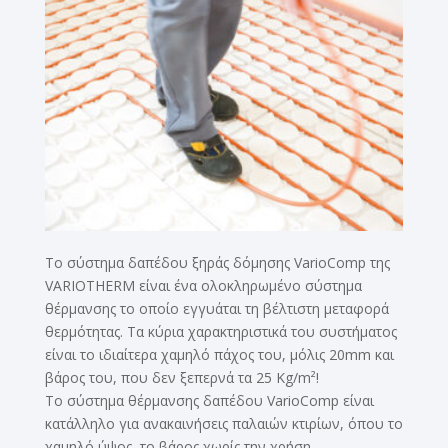
Το σύστημα δαπέδου ξηράς δόμησης VarioComp της
VARIOTHERM είναι ένα ολοκληρωμένο σύστημα
θέρμανσης το οποίο εγγυάται τη βέλτιστη μεταφορά
θερμότητας. Τα κύρια χαρακτηριστικά του συστήματος
είναι το ιδιαίτερα χαμηλό πάχος του, μόλις 20mm και
βάρος του, που δεν ξεπερνά τα 25 Kg/m²!
Το σύστημα θέρμανσης δαπέδου VarioComp είναι
κατάλληλο για ανακαινήσεις παλαιών κτιρίων, όπου το
χαμηλό ύψος, το βάρος χωρίς την χρήση