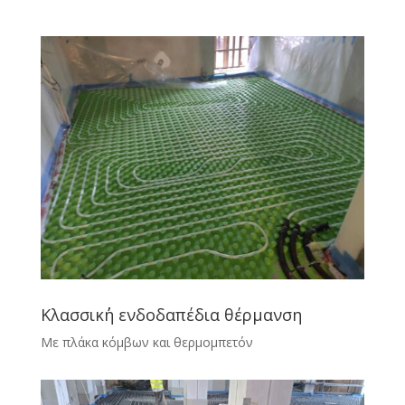
Κλασσικ΄΄η ενδοδαπέδια θέρμανση
Με πλάκα κόμβων και θερμομπετόν