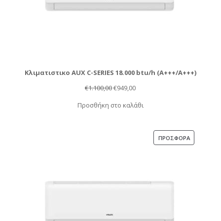
Κλιματιστικο AUX C-SERIES 18.000 btu/h (Α+++/A+++)
Original
Η
€
1.100,00
€
949,00
price
τρέχουσα
Προσθήκη στο καλάθι
was:
τιμή
€1.100,00.
είναι:
€949,00.
ΠΡΟΪΌΝ
ΠΡΟΣΦΟΡΆ
ΣΕ
ΠΡΟΣΦΟΡΆ