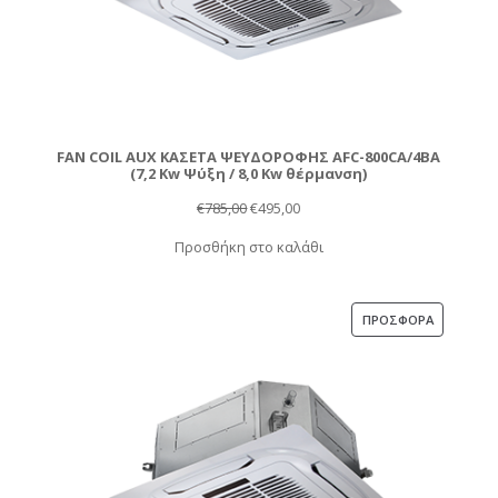
FAN COIL AUX ΚΑΣΕΤΑ ΨΕΥΔΟΡΟΦΗΣ AFC-800CA/4BA
(7,2 Kw Ψύξη / 8,0 Kw θέρμανση)
Original
Η
€
785,00
€
495,00
price
τρέχουσα
Προσθήκη στο καλάθι
was:
τιμή
€785,00.
είναι:
€495,00.
ΠΡΟΪΌΝ
ΠΡΟΣΦΟΡΆ
ΣΕ
ΠΡΟΣΦΟΡ