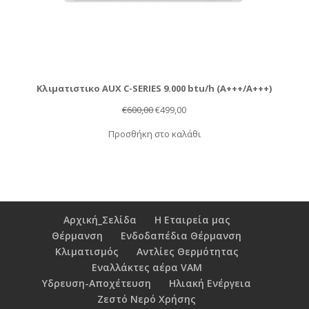
Κλιματιστικο AUX C-SERIES 9.000 btu/h (Α+++/A+++)
Original
Η
€
600,00
€
499,00
price
τρέχουσα
Προσθήκη στο καλάθι
was:
τιμή
€600,00.
είναι:
€499,00.
Αρχική_Σελίδα
Η Εταιρεία μας
Θέρμανση
Ενδοδαπέδια Θέρμανση
Κλιματισμός
Αντλίες Θερμότητας
Εναλλάκτες αέρα VAM
Υδρευση-Αποχέτευση
Ηλιακή Ενέργεια
Ζεστό Νερό Χρήσης