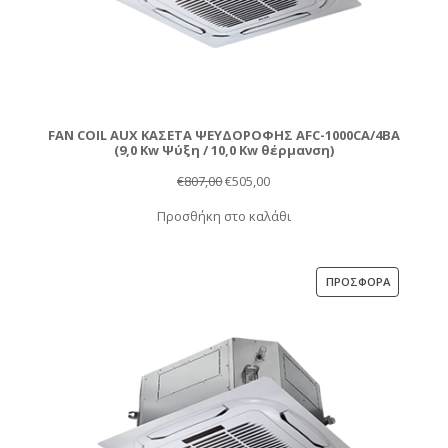
FAN COIL AUX ΚΑΣΕΤΑ ΨΕΥΔΟΡΟΦΗΣ AFC-1000CA/4BA
(9,0 Kw Ψύξη / 10,0 Kw θέρμανση)
Original
Η
€
807,00
€
505,00
price
τρέχουσα
Προσθήκη στο καλάθι
was:
τιμή
€807,00.
είναι:
€505,00.
ΠΡΟΪΌΝ
ΠΡΟΣΦΟΡΆ
ΣΕ
ΠΡΟΣΦΟΡ