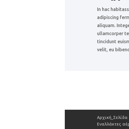
In hac habitas
adipiscing fe
aliquam. Intege
ullamcorper te
tincidunt euis
velit, eu biben
Αρχική_Σελίδα
Εναλλάκτες αέ