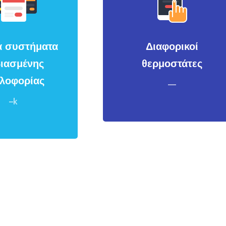
ά συστήματα
Διαφορικοί
ιασμένης
θερμοστάτες
λοφορίας
—
–k