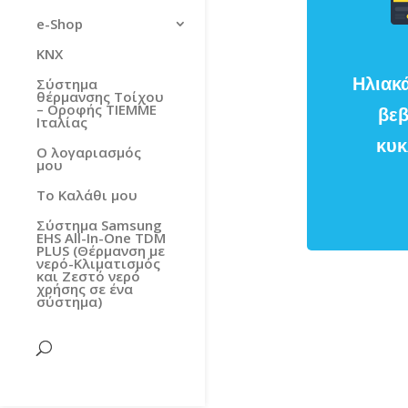
e-Shop
KNX
Ηλιακ
Σύστημα
θέρμανσης Τοίχου
– Οροφής TIEMME
βεβ
Ιταλίας
κυκ
Ο λογαριασμός
μου
Το Καλάθι μου
Σύστημα Samsung
EHS All-In-One TDM
PLUS (Θέρμανση με
νερό-Κλιματισμός
και Ζεστό νερό
χρήσης σε ένα
σύστημα)