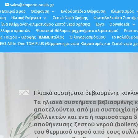
0
sales@emporio-soulis.gr
Η Εταιρεία μας
Θέρμανση
Ενδοδαπέδια Θέρμανση
Κλιματισμός
υση
Ηλιακή Ενέργεια
Ζεστό Νερό Χρήσης
Φωτοβολταϊκά Συστήμ
 Ένα (Θέρμανση-κλιματισμός-Ζεστά νερά Χρήσης)
Εργα
Downloads
κελλάρια κρασιών
Ψυκτικοί θάλαμοι-μηχανήματα κλιματισμού
Επικοι
ς Τοίχου – Οροφής TIEMME Ιταλίας
Ο λογαριασμός μου
Το Καλάθι μο
HS All-In-One TDM PLUS (Θέρμανση με νερό-Κλιματισμός και Ζεστό νερό χρ
Ηλιακά συστήματα βεβιασμένης κυκλο
Τα ηλιακά συστήματα βεβιασμένης 
αποτελούνται από μια συστοιχία η
συλλεκτών και ένα ή περισσότερα δ
αποθήκευσης ζεστού νερού (boilers)
του θερμικού υγρού από τους συλλ