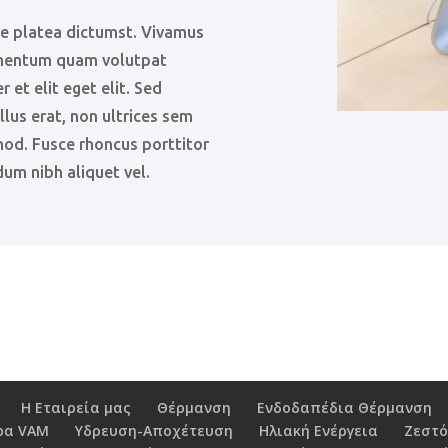
se platea dictumst. Vivamus
rmentum quam volutpat
r et elit eget elit. Sed
llus erat, non ultrices sem
mod. Fusce rhoncus porttitor
dum nibh aliquet vel.
Η Εταιρεία μας
Θέρμανση
Ενδοδαπέδια Θέρμανση
ρα VAM
Υδρευση-Αποχέτευση
Ηλιακή Ενέργεια
Ζεστό