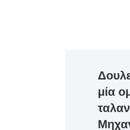
Δουλε
μία ο
ταλα
Μηχα