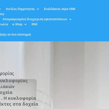
Αντλίες Θερμότητας
Εναλλάκτες αέρα VAM
ατα
Απομακρυσμένη διαχειριση εγκαταστάσεων
νωνία
e-Shop
KNX
υ
ήσης σε ένα σύστημα)
φορίας
κυκλοφορίας
λιακών
οχεία
 . Η κυκλοφορία
έκτες στα δοχεία