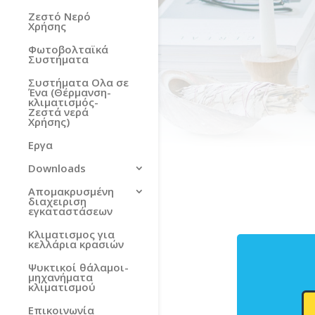
Ζεστό Νερό
Χρήσης
Φωτοβολταϊκά
Συστήματα
Συστήματα Ολα σε
Ένα (Θέρμανση-
κλιματισμός-
Ζεστά νερά
Χρήσης)
Εργα
Downloads
Απομακρυσμένη
διαχειριση
εγκαταστάσεων
Κλιματισμος για
κελλάρια κρασιών
Ψυκτικοί θάλαμοι-
μηχανήματα
κλιματισμού
Επικοινωνία