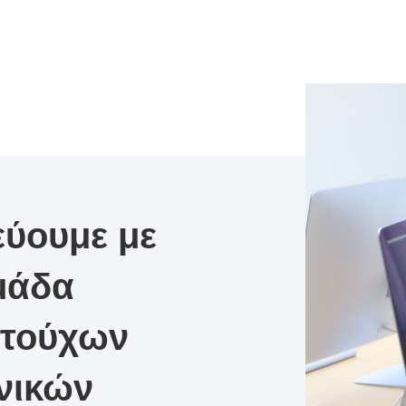
ύουμε με
μάδα
ντούχων
νικών