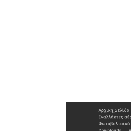
Αρχική_Σελίδα
Εναλλάκτες αέ
Φωτοβολταϊκά
Downloads