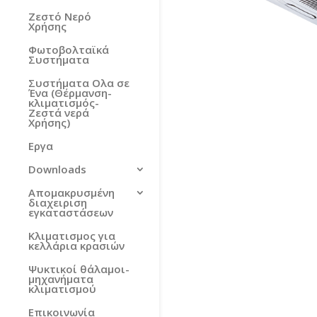
Ζεστό Νερό
Χρήσης
Φωτοβολταϊκά
Συστήματα
Συστήματα Ολα σε
Ένα (Θέρμανση-
κλιματισμός-
Ζεστά νερά
Χρήσης)
Εργα
Downloads
Απομακρυσμένη
διαχειριση
εγκαταστάσεων
Κλιματισμος για
κελλάρια κρασιών
Ψυκτικοί θάλαμοι-
μηχανήματα
κλιματισμού
Επικοινωνία