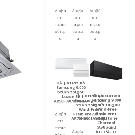
Η
τρέχουσα
Διαβά
Διαβά
Διαβά
τιμή
στε
στε
στε
είναι:
περισ
περισ
περισ
€450,00.
σότερ
σότερ
σότερ
α
α
α
Κλιματιστικό
Samsung 9.000
btu/h τοίχου
Κλιματιστικό
Κλιματιστικό
Luzon S2
Samsung 9.000
Samsung 9.000
AR50F09C1BHNEU
btu/h τοίχου
btu/h τοίχου
Wind-Free
Wind-Free
Premiere+
Premiere Λευκό
Διαβά
Soapstone
AR70H09C1AWNEU
στε
Charcoal
(Ανθρακί)
περισ
Διαβά
A+++/A+++
σότερ