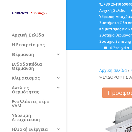
+30 26410 5904
Αρχική_Σελίδα
Υδρευση-Αποχέτε
Συστήματα Ολα σε
Κλιματισμος για 
Αρχική_Σελίδα
Σύστημα θέρμανση
Σύστημα Samsung E
Η Εταιρεία μας
0 Στοιχεία
Θέρμανση
Ενδοδαπέδια
Θέρμανση
Αρχική σελίδα
/
ΨΕΥΔΟΡΟΦΗΣ AFC
Κλιματισμός
Αντλίες
Προσφορ
Θερμότητας
Εναλλάκτες αέρα
VAM
Υδρευση-
Αποχέτευση
Ηλιακή Ενέργεια