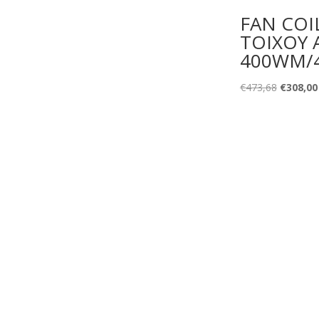
FAN COI
TOIXOY 
400WM/
Original
€
473,68
€
308,00
price
was:
€473,68.