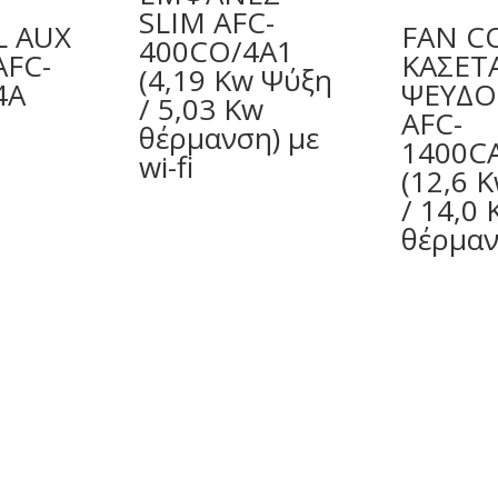
SLIM AFC-
L AUX
FAN C
400CO/4A1
AFC-
ΚΑΣΕΤ
(4,19 Kw Ψύξη
4A
ΨΕΥΔ
/ 5,03 Kw
AFC-
θέρμανση) με
Η
1400C
wi-fi
τρέχουσα
(12,6 
τιμή
/ 14,0
είναι:
θέρμαν
€308,00.