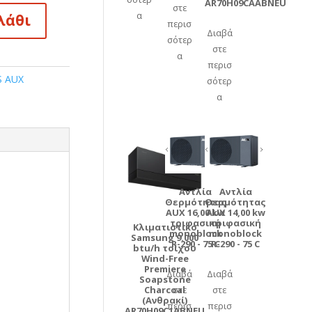
AR70H09CAABNEU
στε
α
λάθι
περισ
Διαβά
σότερ
στε
α
περισ
S AUX
σότερ
α
Αντλία
Αντλία
Θερμότητας
Θερμότητας
AUX 16,00 kw
AUX 14,00 kw
τριφασική
τριφασική
Κλιματιστικό
monoblock
monoblock
Samsung 9.000
R-290 - 75 C
R-290 - 75 C
btu/h τοίχου
Wind-Free
Premiere
Διαβά
Διαβά
Soapstone
Charcoal
στε
στε
(Ανθρακί)
περισ
περισ
AR70H09C1ABNEU