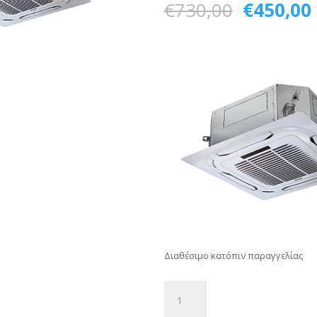
Original
€
730,00
€
450,00
price
was:
€730,00.
Διαθέσιμο κατόπιν παραγγελίας
FAN
COIL