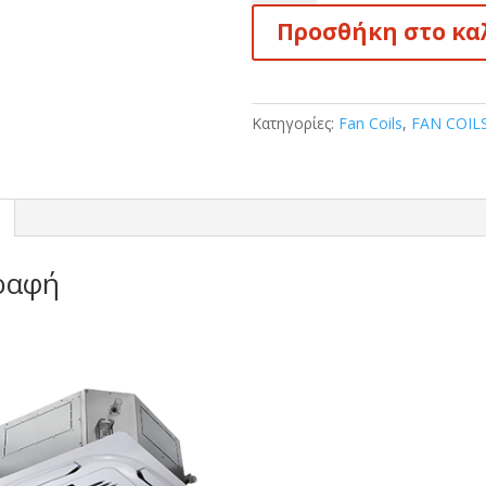
AUX
Προσθήκη στο κα
ΚΑΣΕΤΑ
ΨΕΥΔΟΡΟΦΗΣ
AFC-
600CA/4BA
Κατηγορίες:
Fan Coils
,
FAN COIL
(5,4
Kw
Ψύξη/6,0
Kw
θέρμανση)
ποσότητα
ραφή