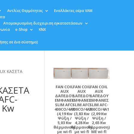
Αντλίες Θερμότητας
Εναλλάκτες αέρα VAM
ατα
Απομακρυσμένη διαχειριση εγκαταστάσεων
νωνία
e-Shop
KNX
υ
ήσης σε ένα σύστημα)
AUX ΚΑΣΕΤΑ
ΚΑΣΕΤΑ
FAN COIL
FAN COIL
FAN COIL
AUX
AUX
AUX
AFC-
ΔΑΠΕΔΟΥ
ΔΑΠΕΔΟΥ
ΔΑΠΕΔΟΥ
ΕΜΦΑΝΕΣ
ΕΜΦΑΝΕΣ
ΕΜΦΑΝΕΣ
4 Kw
SLIM AFC-
SLIM AFC-
SLIM AFC-
400CO/4A1
300CO/4A1
200CO/4A1
(4,19 Kw
(3,83 Kw
(2,09 Kw
Ψύξη /
Ψύξη /
Ψύξη /
5,03 Kw
4,28 Kw
2,65 Kw
θέρμανση)
θέρμανση)
θέρμανση)
με wi-fi
με wi-fi
ME wi-fi