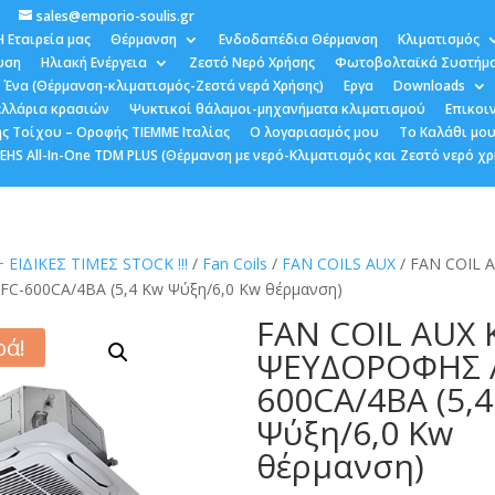
0
sales@emporio-soulis.gr
Η Εταιρεία μας
Θέρμανση
Ενδοδαπέδια Θέρμανση
Κλιματισμός
υση
Ηλιακή Ενέργεια
Ζεστό Νερό Χρήσης
Φωτοβολταϊκά Συστήμ
 Ένα (Θέρμανση-κλιματισμός-Ζεστά νερά Χρήσης)
Εργα
Downloads
κελλάρια κρασιών
Ψυκτικοί θάλαμοι-μηχανήματα κλιματισμού
Επικοι
ς Τοίχου – Οροφής TIEMME Ιταλίας
Ο λογαριασμός μου
Το Καλάθι μο
HS All-In-One TDM PLUS (Θέρμανση με νερό-Κλιματισμός και Ζεστό νερό χρ
+ ΕΙΔΙΚΕΣ ΤΙΜΕΣ STOCK !!!
/
Fan Coils
/
FAN COILS AUX
/ FAN COIL 
-600CA/4BA (5,4 Kw Ψύξη/6,0 Kw θέρμανση)
FAN COIL AUX 
ά!
ΨΕΥΔΟΡΟΦΗΣ 
600CA/4BA (5,
Ψύξη/6,0 Kw
θέρμανση)