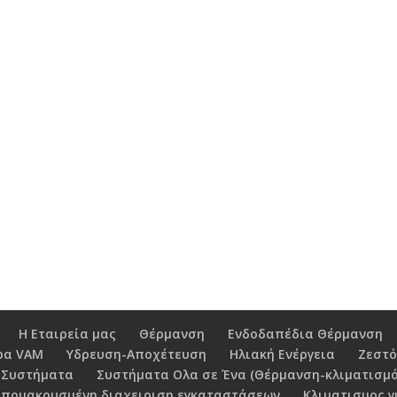
Η Εταιρεία μας
Θέρμανση
Ενδοδαπέδια Θέρμανση
ρα VAM
Υδρευση-Αποχέτευση
Ηλιακή Ενέργεια
Ζεστό
 Συστήματα
Συστήματα Ολα σε Ένα (Θέρμανση-κλιματισμό
Απομακρυσμένη διαχειριση εγκαταστάσεων
Κλιματισμος γ