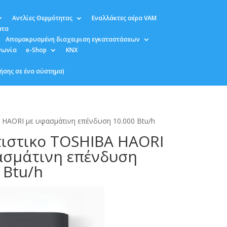
Αντλίες Θερμότητας
Εναλλάκτες αέρα VAM
ατα
Απομακρυσμένη διαχειριση εγκαταστάσεων
νωνία
e-Shop
KNX
υ
ήσης σε ένα σύστημα)
A HAORI με υφασμάτινη επένδυση 10.000 Btu/h
τιστικο TOSHIBA HAORI
ασμάτινη επένδυση
 Btu/h