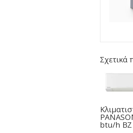
Σχετικά 
Κλιματισ
PANASON
btu/h BZ