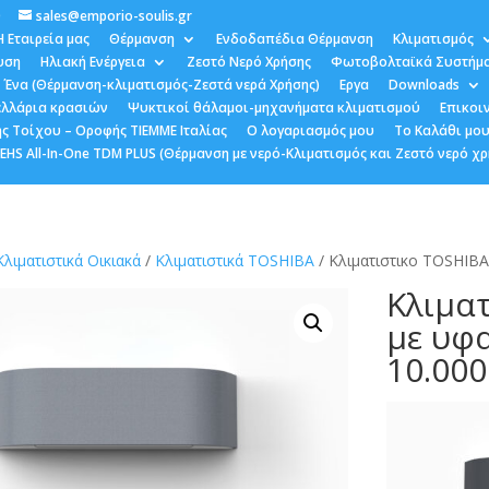
0
sales@emporio-soulis.gr
Η Εταιρεία μας
Θέρμανση
Ενδοδαπέδια Θέρμανση
Κλιματισμός
υση
Ηλιακή Ενέργεια
Ζεστό Νερό Χρήσης
Φωτοβολταϊκά Συστήμ
 Ένα (Θέρμανση-κλιματισμός-Ζεστά νερά Χρήσης)
Εργα
Downloads
κελλάρια κρασιών
Ψυκτικοί θάλαμοι-μηχανήματα κλιματισμού
Επικοι
ς Τοίχου – Οροφής TIEMME Ιταλίας
Ο λογαριασμός μου
Το Καλάθι μο
HS All-In-One TDM PLUS (Θέρμανση με νερό-Κλιματισμός και Ζεστό νερό χρ
Κλιματιστικά Οικιακά
/
Κλιματιστικά TOSHIBA
/ Κλιματιστικο TOSHIB
Κλιμα
με υφ
10.000