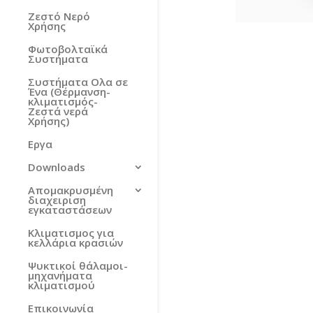
Ζεστό Νερό
Χρήσης
Φωτοβολταϊκά
Συστήματα
Συστήματα Ολα σε
Ένα (Θέρμανση-
κλιματισμός-
Ζεστά νερά
Χρήσης)
Εργα
Downloads
Απομακρυσμένη
διαχειριση
εγκαταστάσεων
Κλιματισμος για
κελλάρια κρασιών
Ψυκτικοί θάλαμοι-
μηχανήματα
κλιματισμού
Επικοινωνία