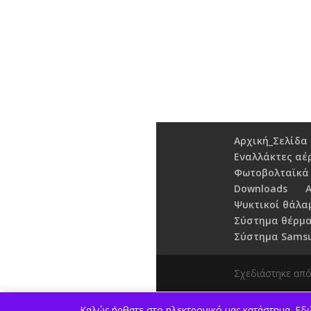
Αρχική_Σελίδα
Εναλλάκτες αέ
Φωτοβολταϊκά
Downloads
Ψυκτικοί θάλα
Σύστημα θέρμα
Σύστημα Samsun
Σχεδιάστηκε απ
Καλώς ήρθατε στο ηλεκτρονικό μας κατάστημα. Εδώ 