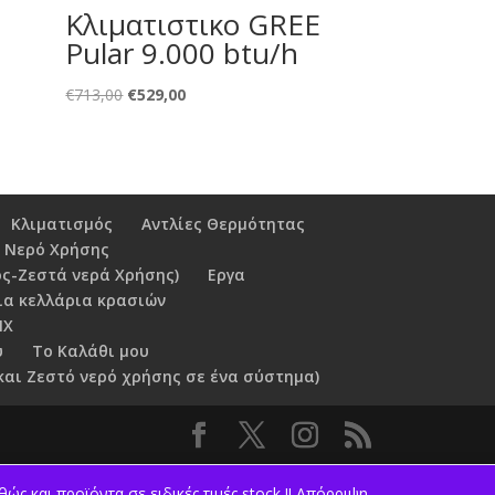
Κλιματιστικο GREE
Pular 9.000 btu/h
Original
Η
€
713,00
€
529,00
price
τρέχουσα
was:
τιμή
€713,00.
είναι:
€529,00.
Κλιματισμός
Αντλίες Θερμότητας
 Νερό Χρήσης
ς-Ζεστά νερά Χρήσης)
Εργα
ια κελλάρια κρασιών
NX
υ
Το Καλάθι μου
και Ζεστό νερό χρήσης σε ένα σύστημα)
ς και προϊόντα σε ειδικές τιμές stock !!
Απόρριψη