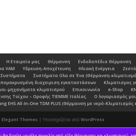
Η Εταιρεία μας
Θέρμανση
Ενδοδαπέδια Θέρμανση
ρα VAM
Υδρευση-Αποχέτευση
Ηλιακή Ενέργεια
Ζεστό
 Συστήματα
Συστήματα Ολα σε Ένα (Θέρμανση-κλιματισμό
Απομακρυσμένη διαχειριση εγκαταστάσεων
Κλιματισμος γ
μοι-μηχανήματα κλιματισμού
Επικοινωνία
e-Shop
K
νσης Τοίχου – Οροφής TIEMME Ιταλίας
Ο λογαριασμός μο
g EHS All-In-One TDM PLUS (Θέρμανση με νερό-Κλιματισμός 
ό
Elegant Themes
| Υποστηρίζεται από
WordPress
θα βρείτε μεγάλη ποικιλία από είδη θέρμανσης και κλιματισμού, καθώ