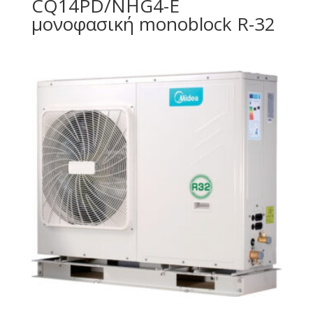
CQ14PD/NHG4-E
μονοφασική monoblock R-32