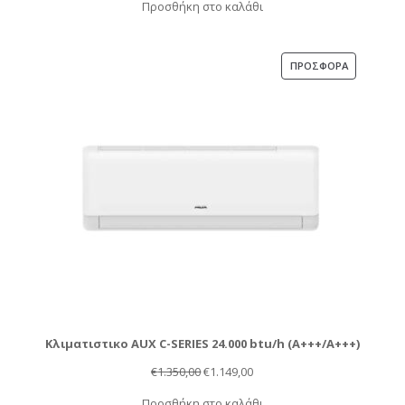
Προσθήκη στο καλάθι
was:
τιμή
€555,00.
είναι:
€368,00.
ΠΡΟΪΌΝ
ΠΡΟΣΦΟΡΆ
ΣΕ
ΠΡΟΣΦΟΡΆ
Κλιματιστικο AUX C-SERIES 24.000 btu/h (Α+++/A+++)
Original
Η
€
1.350,00
€
1.149,00
price
τρέχουσα
Προσθήκη στο καλάθι