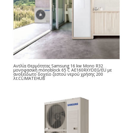
Αντλία Θερμότητας Samsung 16 kw Mono R32
μονοφασική monoblock 65 C AE160RXYDEG/EU με
ανοξείδωτο δοχείο ζεστού νερού χρήσης 200
λτ.CLIMATEHUB