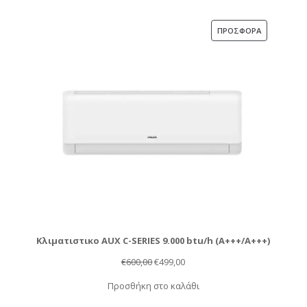
€650,00.
είναι:
€549,00.
ΠΡΟΪΌΝ
ΠΡΟΣΦΟΡΆ
ΣΕ
ΠΡΟΣΦΟΡΆ
Κλιματιστικο AUX C-SERIES 9.000 btu/h (Α+++/A+++)
Original
Η
€
600,00
€
499,00
price
τρέχουσα
Προσθήκη στο καλάθι
was:
τιμή