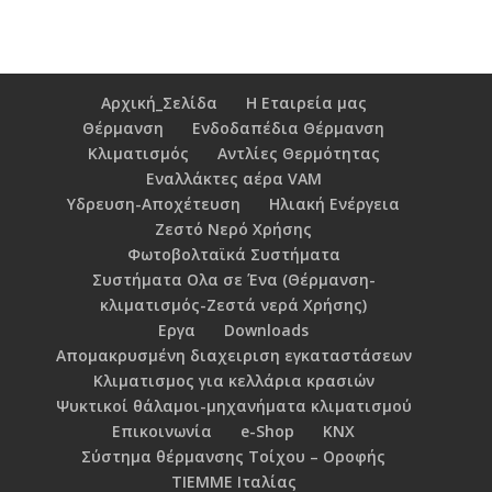
€600,00.
είναι:
€499,00.
Αρχική_Σελίδα
Η Εταιρεία μας
Θέρμανση
Ενδοδαπέδια Θέρμανση
Κλιματισμός
Αντλίες Θερμότητας
Εναλλάκτες αέρα VAM
Υδρευση-Αποχέτευση
Ηλιακή Ενέργεια
Ζεστό Νερό Χρήσης
Φωτοβολταϊκά Συστήματα
Συστήματα Ολα σε Ένα (Θέρμανση-
κλιματισμός-Ζεστά νερά Χρήσης)
Εργα
Downloads
Απομακρυσμένη διαχειριση εγκαταστάσεων
Κλιματισμος για κελλάρια κρασιών
Ψυκτικοί θάλαμοι-μηχανήματα κλιματισμού
Επικοινωνία
e-Shop
KNX
Σύστημα θέρμανσης Τοίχου – Οροφής
TIEMME Ιταλίας