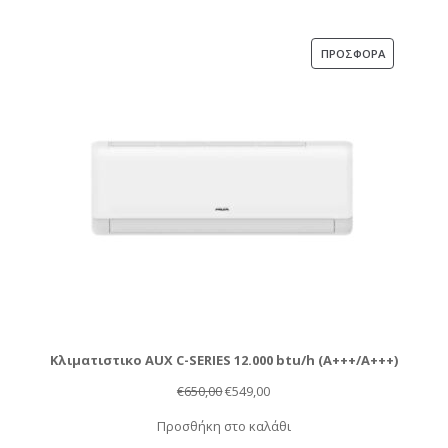
€1.100,00.
είναι:
€949,00.
ΠΡΟΪΌΝ
ΠΡΟΣΦΟΡΆ
ΣΕ
ΠΡΟΣΦΟΡΆ
Κλιματιστικο AUX C-SERIES 12.000 btu/h (Α+++/A+++)
Original
Η
€
650,00
€
549,00
price
τρέχουσα
Προσθήκη στο καλάθι
was:
τιμή