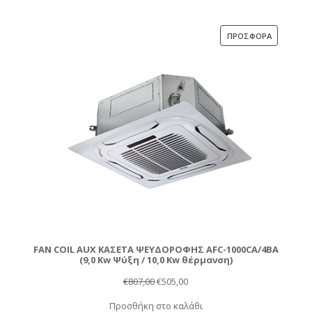
€815,00.
είναι:
€515,00.
ΠΡΟΪΌΝ
ΠΡΟΣΦΟΡΆ
ΣΕ
ΠΡΟΣΦΟΡ
FAN COIL AUX ΚΑΣΕΤΑ ΨΕΥΔΟΡΟΦΗΣ AFC-1000CA/4BA
(9,0 Kw Ψύξη / 10,0 Kw θέρμανση)
Original
Η
€
807,00
€
505,00
price
τρέχουσα
Προσθήκη στο καλάθι