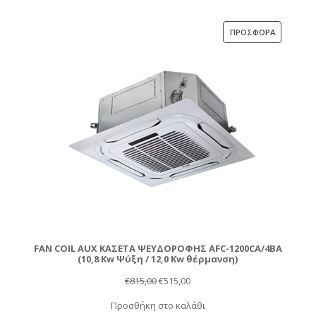
ΠΡΟΪΌΝ
ΠΡΟΣΦΟΡΆ
ΣΕ
ΠΡΟΣΦΟΡ
FAN COIL AUX ΚΑΣΕΤΑ ΨΕΥΔΟΡΟΦΗΣ AFC-1200CA/4BA
(10,8 Kw Ψύξη / 12,0 Kw θέρμανση)
Original
Η
€
815,00
€
515,00
price
τρέχουσα
Προσθήκη στο καλάθι
was:
τιμή