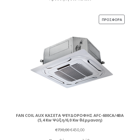
was:
τιμή
€785,00.
είναι:
€495,00.
ΠΡΟΪΌΝ
ΠΡΟΣΦΟΡΆ
ΣΕ
ΠΡΟΣΦΟΡ
FAN COIL AUX ΚΑΣΕΤΑ ΨΕΥΔΟΡΟΦΗΣ AFC-600CA/4BA
(5,4 Kw Ψύξη/6,0 Kw θέρμανση)
Original
Η
€
730,00
€
450,00
price
τρέχουσα