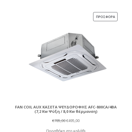
was:
τιμή
€807,00.
είναι:
€505,00.
ΠΡΟΪΌΝ
ΠΡΟΣΦΟΡΆ
ΣΕ
ΠΡΟΣΦΟΡ
FAN COIL AUX ΚΑΣΕΤΑ ΨΕΥΔΟΡΟΦΗΣ AFC-800CA/4BA
(7,2 Kw Ψύξη / 8,0 Kw θέρμανση)
Original
Η
€
785,00
€
495,00
price
τρέχουσα
Προσθήκη στο καλάθι