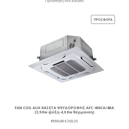
Προσθήκη στο καλάθι
was:
τιμή
€730,00.
είναι:
€450,00.
ΠΡΟΪΌΝ
ΠΡΟΣΦΟΡΆ
ΣΕ
ΠΡΟΣΦΟΡ
FAN COIL AUX ΚΑΣΕΤΑ ΨΕΥΔΟΡΟΦΗΣ AFC-400CA/4BA
(3,9 Kw ψύξη-4,0 Kw θέρμανση)
Original
Η
€
555,00
€
368,00
price
τρέχουσα