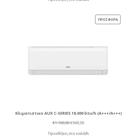
was:
τιμή
€1.350,00.
είναι:
€1.149,00.
ΠΡΟΪΌΝ
ΠΡΟΣΦΟΡΆ
ΣΕ
ΠΡΟΣΦΟΡΆ
Κλιματιστικο AUX C-SERIES 18.000 btu/h (Α+++/A+++)
Original
Η
€
1.100,00
€
949,00
price
τρέχουσα
Προσθήκη στο καλάθι
was:
τιμή