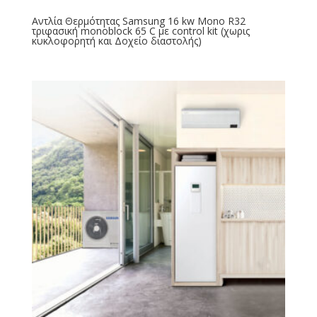
Αντλία Θερμότητας Samsung 16 kw Mono R32
τριφασική monoblock 65 C με control kit (χωρις
κυκλοφορητή και Δοχείο διαστολής)