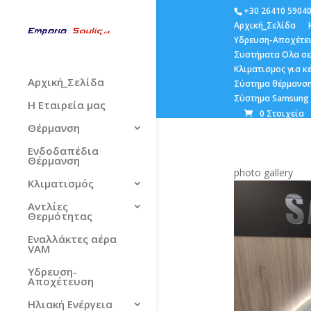
+30 26410 5904
Αρχική_Σελίδα
Υδρευση-Αποχέτε
Συστήματα Ολα σε
Κλιματισμος για 
Αρχική_Σελίδα
Σύστημα θέρμανση
Σύστημα Samsung E
Η Εταιρεία μας
0 Στοιχεία
Θέρμανση
Ενδοδαπέδια
Θέρμανση
photo gallery
Κλιματισμός
Αντλίες
Θερμότητας
Εναλλάκτες αέρα
VAM
Υδρευση-
Αποχέτευση
Ηλιακή Ενέργεια