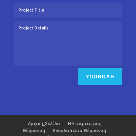
ΥΠΟΒΟΛΉ
Αρχική_Σελίδα
Η Εταιρεία μας
Θέρμανση
Ενδοδαπέδια Θέρμανση